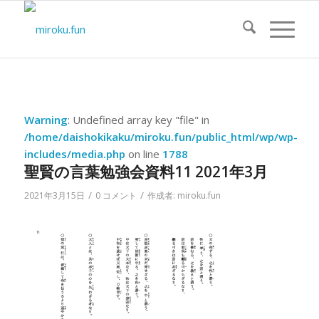
Warning
: Undefined array key "file" in
/home/daishokikaku/miroku.fun/public_html/wp/wp-
includes/media.php
on line
1788
聖賢の言葉勉強会資料11 2021年3月
/
/
2021年3月15日
0 コメント
作成者:
miroku.fun