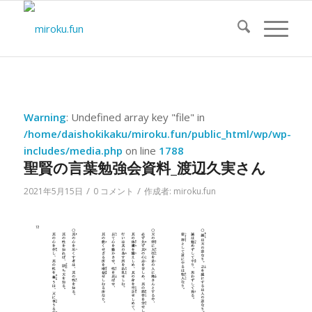
Warning
: Undefined array key "file" in
/home/daishokikaku/miroku.fun/public_html/wp/wp-
includes/media.php
on line
1788
聖賢の言葉勉強会資料_渡辺久実さん
/
/
2021年5月15日
0 コメント
作成者:
miroku.fun